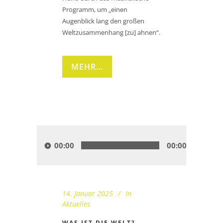
Programm, um „einen
Augenblick lang den großen
Weltzusammenhang [zu] ahnen“.
MEHR…
Audio-
Player
00:00
00:00
14. Januar 2025
In
Aktuelles
WAS IST DIE WELT?